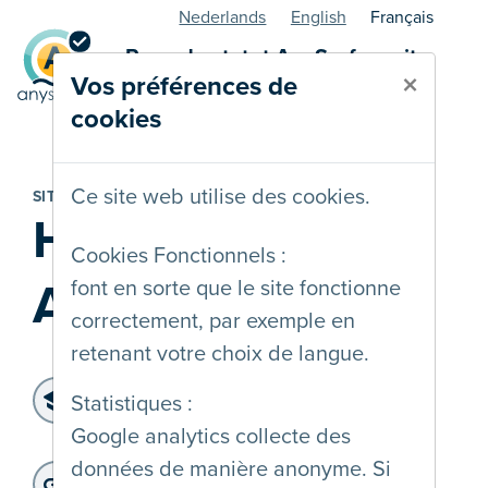
Nederlands
English
Français
Page de statut AnySurfer - site
×
Vos préférences de
web
cookies
Ce site web utilise des cookies.
SITE WEB
Handicap en
Cookies Fonctionnels :
Arbeid
font en sorte que le site fonctionne
correctement, par exemple en
retenant votre choix de langue.
Niveau d'accessibilité:
Statistiques :
WCAG 2.2 AA
Google analytics collecte des
Dernier audit:
: 16-12-2024
données de manière anonyme. Si
Adresse du site web: