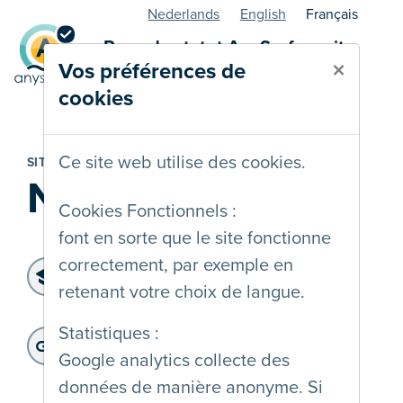
Nederlands
English
Français
Page de statut AnySurfer - site
×
Vos préférences de
web
cookies
Ce site web utilise des cookies.
SITE WEB
Noozo
Cookies Fonctionnels :
font en sorte que le site fonctionne
correctement, par exemple en
Niveau d'accessibilité:
retenant votre choix de langue.
WCAG 2.1 AA
Dernier audit:
: 24-01-2025
Statistiques :
Adresse du site web:
Google analytics collecte des
https://www.noozo.be
données de manière anonyme. Si