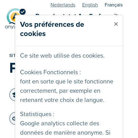
Nederlands
English
Français
Page de statut AnySurfer - site
×
Vos préférences de
web
cookies
Ce site web utilise des cookies.
SITE WEB
Plus Sportives
Cookies Fonctionnels :
font en sorte que le site fonctionne
correctement, par exemple en
Niveau d'accessibilité:
retenant votre choix de langue.
WCAG 2.2 AA
Dernier audit:
: 09-12-2025
Statistiques :
Adresse du site web:
Google analytics collecte des
https://plus-sportives.cfwb.be
données de manière anonyme. Si