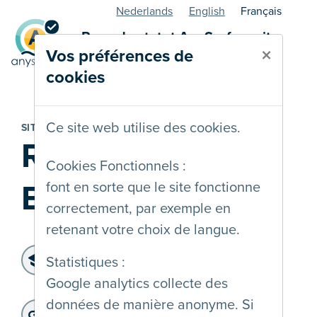
Nederlands
English
Français
Page de statut AnySurfer - site
×
Vos préférences de
web
cookies
Ce site web utilise des cookies.
SITE WEB
Réseau Santé
Cookies Fonctionnels :
Bruxellois
font en sorte que le site fonctionne
correctement, par exemple en
retenant votre choix de langue.
Niveau d'accessibilité:
Statistiques :
WCAG 2.1 AA
Google analytics collecte des
Dernier audit:
: 28-02-2025
données de manière anonyme. Si
Adresse du site web: