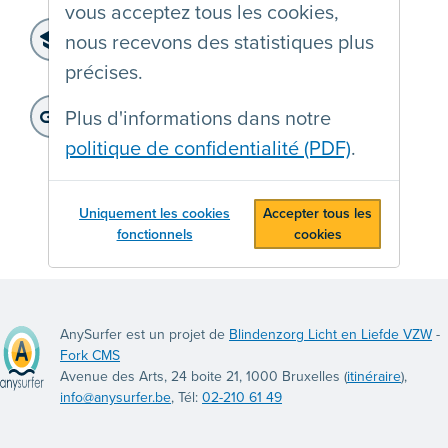
vous acceptez tous les cookies,
Niveau d'accessibilité:
nous recevons des statistiques plus
WCAG 2.2 AA
précises.
Dernier audit:
: 13-01-2025
Adresse du site web:
Plus d'informations dans notre
http://www.stib-mivb.be
politique de confidentialité (PDF)
.
Uniquement les cookies
Accepter tous les
fonctionnels
cookies
AnySurfer est un projet de
Blindenzorg Licht en Liefde VZW
-
Fork CMS
Avenue des Arts, 24 boite 21, 1000 Bruxelles (
itinéraire
),
info@anysurfer.be
, Tél:
02-210 61 49