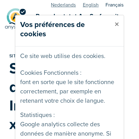
Nederlands
English
Français
Page de statut AnySurfer - site
×
Vos préférences de
web
cookies
Ce site web utilise des cookies.
SITE WEB
STIB, Société
Cookies Fonctionnels :
des Transports
font en sorte que le site fonctionne
correctement, par exemple en
Intercommunau
retenant votre choix de langue.
Statistiques :
x de Bruxelles
Google analytics collecte des
données de manière anonyme. Si