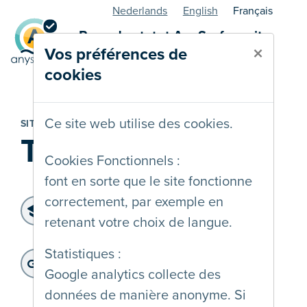
Nederlands
English
Français
Page de statut AnySurfer - site
×
Vos préférences de
web
cookies
Ce site web utilise des cookies.
SITE WEB
Tuinwijk
Cookies Fonctionnels :
font en sorte que le site fonctionne
correctement, par exemple en
Niveau d'accessibilité:
retenant votre choix de langue.
WCAG 2.2 AA
Dernier audit:
: 13-11-2025
Statistiques :
Adresse du site web:
Google analytics collecte des
https://tuinwijk.be/
données de manière anonyme. Si