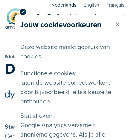
Nederlands
English
Français
AnySurfer statuspagina -
×
Jouw cookievoorkeuren
webbouwer
Deze website maakt gebruik van
cookies.
WEBBEDRIJF
Dynamate
Functionele cookies:
laten de website correct werken,
door bijvoorbeeld je taalkeuze te
onthouden.
Statistieken:
Google Analytics verzamelt
Status
anonieme gegevens. Als je alle
Certified