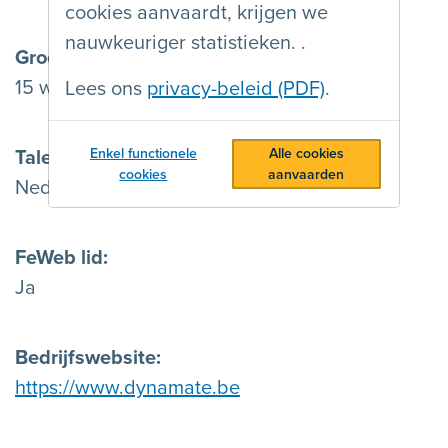
cookies aanvaardt, krijgen we
nauwkeuriger statistieken. .
Grootte
15 werknemers of meer
Lees ons
privacy-beleid (PDF)
.
Enkel functionele
Alle cookies
Talen
cookies
aanvaarden
Nederlands
FeWeb lid
Ja
Bedrijfswebsite
https://www.dynamate.be