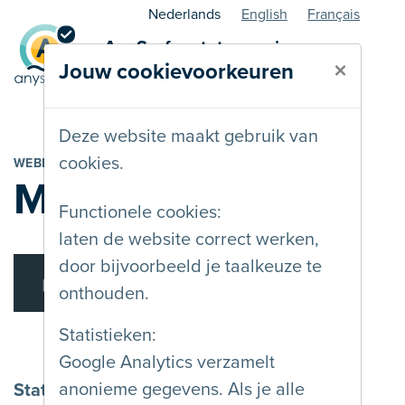
Nederlands
English
Français
AnySurfer statuspagina -
×
Jouw cookievoorkeuren
webbouwer
Deze website maakt gebruik van
cookies.
WEBBEDRIJF
Minsky
Functionele cookies:
laten de website correct werken,
door bijvoorbeeld je taalkeuze te
onthouden.
Statistieken:
Google Analytics verzamelt
anonieme gegevens. Als je alle
Status