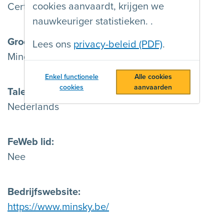
cookies aanvaardt, krijgen we
Certified
nauwkeuriger statistieken. .
Grootte
Lees ons
privacy-beleid (PDF)
.
Minder dan 15 werknemers
Enkel functionele
Alle cookies
cookies
aanvaarden
Talen
Nederlands
FeWeb lid
Nee
Bedrijfswebsite
https://www.minsky.be/