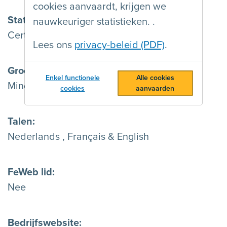
cookies aanvaardt, krijgen we
Status
nauwkeuriger statistieken. .
Certified
Lees ons
privacy-beleid (PDF)
.
Grootte
Enkel functionele
Alle cookies
Minder dan 15 werknemers
cookies
aanvaarden
Talen
Nederlands , Français & English
FeWeb lid
Nee
Bedrijfswebsite