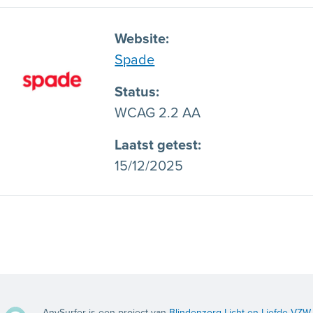
Website
Spade
Status
WCAG 2.2 AA
Laatst getest
15/12/2025
AnySurfer is een project van
Blindenzorg Licht en Liefde VZW