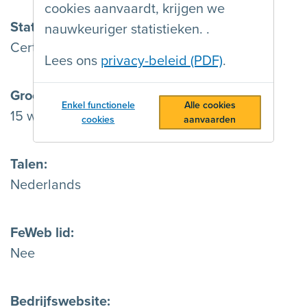
cookies aanvaardt, krijgen we
Status
nauwkeuriger statistieken. .
Certified
Lees ons
privacy-beleid (PDF)
.
Grootte
Enkel functionele
Alle cookies
15 werknemers of meer
cookies
aanvaarden
Talen
Nederlands
FeWeb lid
Nee
Bedrijfswebsite