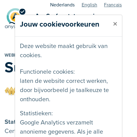
Nederlands
English
Français
AnySurfer statuspagina -
×
Jouw cookievoorkeuren
webbouwer
Deze website maakt gebruik van
cookies.
WEBBEDRIJF
SumoCoders BV
Functionele cookies:
laten de website correct werken,
door bijvoorbeeld je taalkeuze te
onthouden.
Statistieken:
Status
Google Analytics verzamelt
Certified
anonieme gegevens. Als je alle