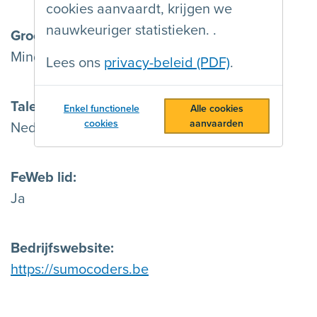
cookies aanvaardt, krijgen we
nauwkeuriger statistieken. .
Grootte
Minder dan 15 werknemers
Lees ons
privacy-beleid (PDF)
.
Talen
Enkel functionele
Alle cookies
cookies
aanvaarden
Nederlands & English
FeWeb lid
Ja
Bedrijfswebsite
https://sumocoders.be