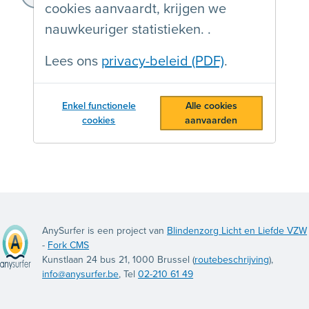
http://www.gsportvlaanderen.be
cookies aanvaardt, krijgen we
nauwkeuriger statistieken. .
Lees ons
privacy-beleid (PDF)
.
Enkel functionele
Alle cookies
cookies
aanvaarden
AnySurfer is een project van
Blindenzorg Licht en Liefde VZW
-
Fork CMS
Kunstlaan 24 bus 21, 1000 Brussel (
routebeschrijving
),
info@anysurfer.be
, Tel
02-210 61 49