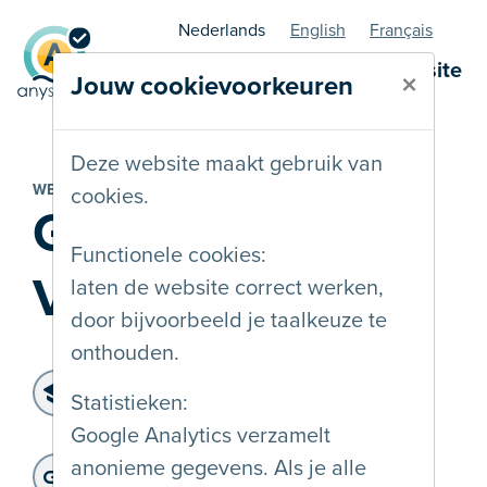
Nederlands
English
Français
AnySurfer statuspagina - website
×
Jouw cookievoorkeuren
Deze website maakt gebruik van
WEBSITE
cookies.
G-sport
Functionele cookies:
Vlaanderen vzw
laten de website correct werken,
door bijvoorbeeld je taalkeuze te
onthouden.
Toegankelijkheidsniveau:
Statistieken:
WCAG 2.2 AA
Google Analytics verzamelt
Laatste controle:
: 21-05-2026
Website adres:
anonieme gegevens. Als je alle