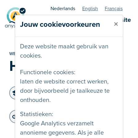
Nederlands
English
Français
AnySurfer statuspagina - website
×
Jouw cookievoorkeuren
Deze website maakt gebruik van
WEBSITE
cookies.
Hack'n wow
Functionele cookies:
laten de website correct werken,
Toegankelijkheidsniveau:
door bijvoorbeeld je taalkeuze te
WCAG 2.2 AA
onthouden.
Laatste controle:
: 24-02-2026
Website adres:
Statistieken:
https://www.hacknwow.be/
Google Analytics verzamelt
anonieme gegevens. Als je alle