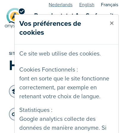
Nederlands
English
Français
Page de statut AnySurfer - site
×
Vos préférences de
web
cookies
Ce site web utilise des cookies.
SITE WEB
Hack'n wow
Cookies Fonctionnels :
font en sorte que le site fonctionne
correctement, par exemple en
Niveau d'accessibilité:
retenant votre choix de langue.
WCAG 2.2 AA
Dernier audit:
: 24-02-2026
Statistiques :
Adresse du site web:
Google analytics collecte des
https://www.hacknwow.be/
données de manière anonyme. Si