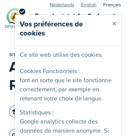
Nederlands
English
Français
Page de statut AnySurfer - site
×
Vos préférences de
web
cookies
Ce site web utilise des cookies.
SITE WEB
AnySurfer
Cookies Fonctionnels :
Reporter
font en sorte que le site fonctionne
correctement, par exemple en
retenant votre choix de langue.
Niveau d'accessibilité:
Statistiques :
WCAG 2.0 A
Google analytics collecte des
Dernier audit:
: 01-10-2025
données de manière anonyme. Si
Adresse du site web: