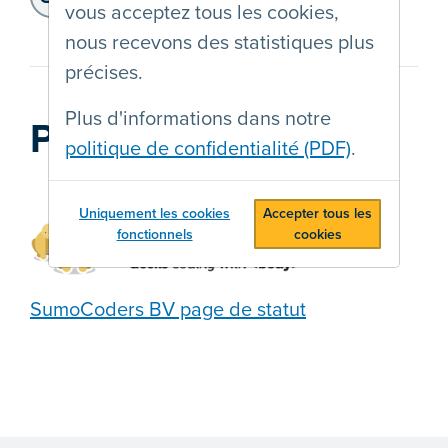
vous acceptez tous les cookies,
https://rapport.anysurfer.be
nous recevons des statistiques plus
précises.
Plus d'informations dans notre
Prestataire web
politique de confidentialité (PDF)
.
Uniquement les cookies
Accepter tous les
fonctionnels
cookies
SumoCoders BV page de statut