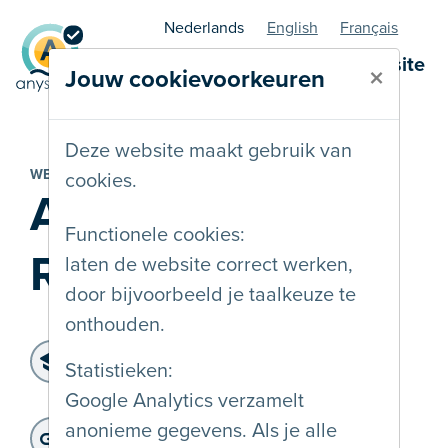
Nederlands
English
Français
AnySurfer statuspagina - website
×
Jouw cookievoorkeuren
Deze website maakt gebruik van
WEBSITE
cookies.
AnySurfer
Functionele cookies:
Reporter
laten de website correct werken,
door bijvoorbeeld je taalkeuze te
onthouden.
Toegankelijkheidsniveau:
Statistieken:
WCAG 2.0 A
Google Analytics verzamelt
Laatste controle:
: 01-10-2025
Website adres:
anonieme gegevens. Als je alle