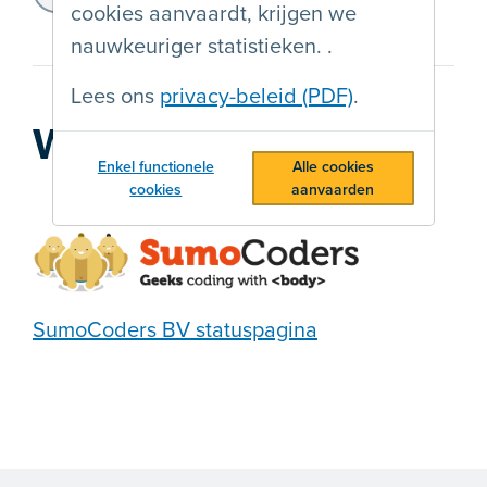
https://rapport.anysurfer.be
cookies aanvaardt, krijgen we
nauwkeuriger statistieken. .
Lees ons
privacy-beleid (PDF)
.
Webbedrijf
Enkel functionele
Alle cookies
cookies
aanvaarden
SumoCoders BV statuspagina