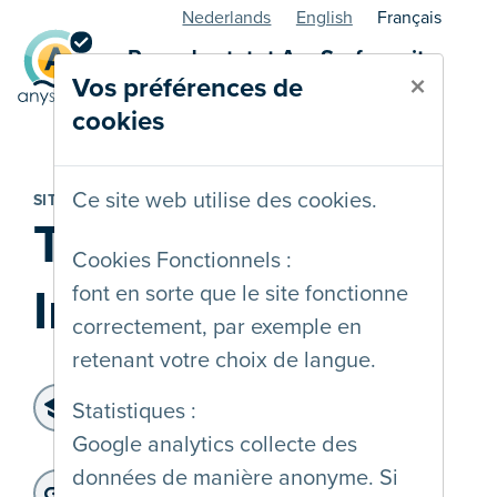
Nederlands
English
Français
Page de statut AnySurfer - site
×
Vos préférences de
web
cookies
Ce site web utilise des cookies.
SITE WEB
Transgender
Cookies Fonctionnels :
Infopunt
font en sorte que le site fonctionne
correctement, par exemple en
retenant votre choix de langue.
Niveau d'accessibilité:
Statistiques :
WCAG 2.2 AA
Google analytics collecte des
Dernier audit:
: 20-01-2025
données de manière anonyme. Si
Adresse du site web: