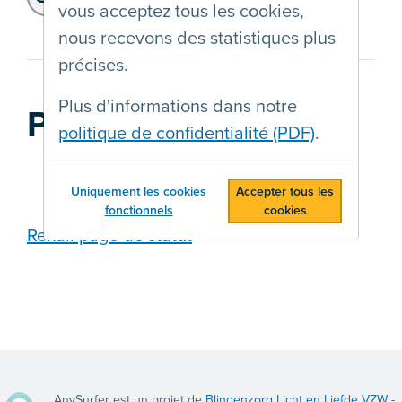
vous acceptez tous les cookies,
https://transgenderinfo.be/
nous recevons des statistiques plus
précises.
Plus d'informations dans notre
Prestataire web
politique de confidentialité (PDF)
.
Uniquement les cookies
Accepter tous les
fonctionnels
cookies
Rekall page de statut
AnySurfer est un projet de
Blindenzorg Licht en Liefde VZW
-