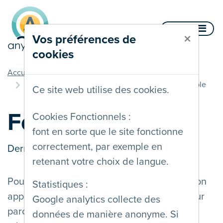
Aller au contenu
Menu
×
Vos préférences de
cookies
vous êtes ici
Accueil
Documentation
Multiples méthodes d'interaction
Focus Visible
Ce site web utilise des cookies.
Focus Visible
Cookies Fonctionnels :
font en sorte que le site fonctionne
correctement, par exemple en
Dernière mise à jour le
02/08/2024
retenant votre choix de langue.
Pour naviguer au clavier dans un site web, on
Statistiques :
appuie sur la touche de tabulation (TAB) pour
Google analytics collecte des
parcourir les éléments interactifs. A chaque
données de manière anonyme. Si