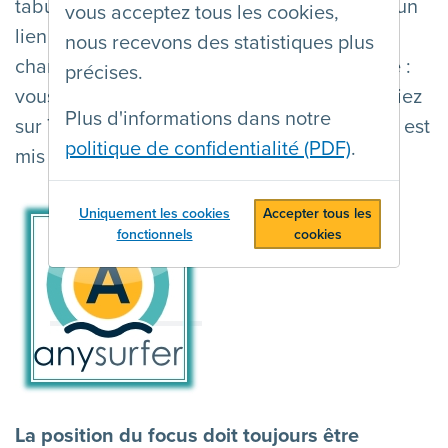
tabulation, le focus du clavier se déplace d'un
vous acceptez tous les cookies,
lien à l'autre ou, dans un formulaire, d'un
nous recevons des statistiques plus
champ à l'autre. Faites le test sur cette page :
précises.
vous verrez qu'à chaque fois que vous appuiez
Plus d'informations dans notre
sur TAB, le lien sur lequel vous vous trouvez est
politique de confidentialité (PDF)
.
mis en évidence.
Uniquement les cookies
Accepter tous les
fonctionnels
cookies
La position du focus doit toujours être