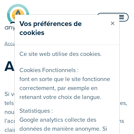
Aller au contenu
Menu
×
Vos préférences de
cookies
vous êtes ici
Accueil
Services
Audit
Ce site web utilise des cookies.
Audit
Cookies Fonctionnels :
font en sorte que le site fonctionne
correctement, par exemple en
Si vous produisez des contenus numériques
retenant votre choix de langue.
tels que des sites web ou applications mobiles,
Statistiques :
nous pouvons les auditer pour en évaluer
Google analytics collecte des
l'accessibilité et vous fournir des informations
données de manière anonyme. Si
claires et détaillées pour les améliorer.