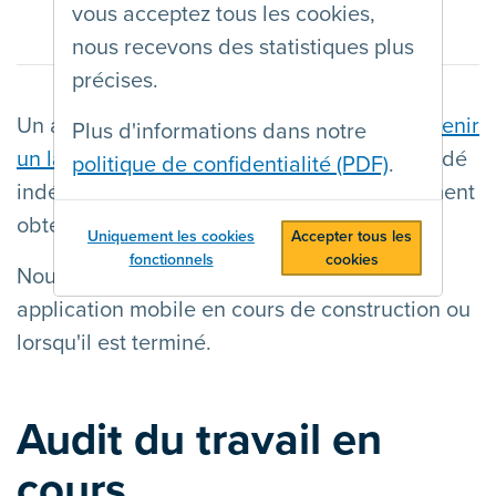
vous acceptez tous les cookies,
nous recevons des statistiques plus
précises.
Un audit peut se faire avec un objectif d'
obtenir
Plus d'informations dans notre
un label
, mais peut également être commandé
politique de confidentialité (PDF)
.
indépendamment, sans vouloir nécessairement
obtenir un label.
Uniquement les cookies
Accepter tous les
fonctionnels
cookies
Nous pouvons auditer votre site web ou
application mobile en cours de construction ou
lorsqu'il est terminé.
Audit du travail en
cours