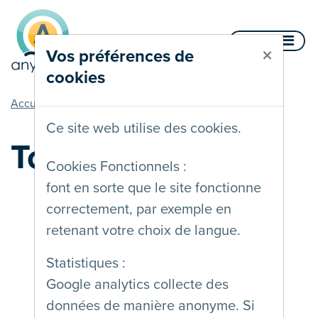
Aller au contenu
Menu
×
Vos préférences de
cookies
vous êtes ici
Accueil
Documentation
Tous les articles
Ce site web utilise des cookies.
Tous les articles
Cookies Fonctionnels :
font en sorte que le site fonctionne
correctement, par exemple en
retenant votre choix de langue.
Les outils de
Statistiques :
surcouche
Google analytics collecte des
d'accessibilité :
données de manière anonyme. Si