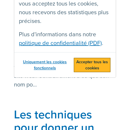
vous acceptez tous les cookies,
superflus et peu
nous recevons des statistiques plus
efficaces
précises.
Plus d'informations dans notre
Un outil de surcouche d’accessibilité
politique de confidentialité (PDF)
.
(ou "accessibility overlay" en anglais)
est un logiciel, généralement sous la
Uniquement les cookies
Accepter tous les
forme d'un script, que l'on ajoute à un
fonctionnels
cookies
site web. Contrairement à ce que son
nom po…
Les techniques
pour donner un