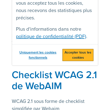
vous acceptez tous les cookies,
nous recevons des statistiques plus
Les Web content Accessibility
précises.
Guidelines ou, en français, Règles pour
l'accessibilité des contenus web sont le
Plus d'informations dans notre
standard pour l'accessibilité des sites
politique de confidentialité (PDF)
.
web et des documents électroniques. Il
s'agit d'…
Uniquement les cookies
Accepter tous les
fonctionnels
cookies
Checklist WCAG 2.1
de WebAIM
WCAG 2.1 sous forme de checklist
simplifiée par Webaim