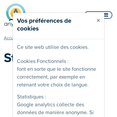
Aller au contenu
Menu
×
Vos préférences de
cookies
vous êtes ici
Accueil
Documentation
Standards et lois
Ce site web utilise des cookies.
Standards et lois
Cookies Fonctionnels :
font en sorte que le site fonctionne
correctement, par exemple en
retenant votre choix de langue.
Web Content
Statistiques :
Accessibility
Google analytics collecte des
Guidelines
données de manière anonyme. Si