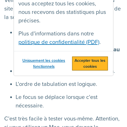
Veillez à ce que toutes les fonctionnalités du
vous acceptez tous les cookies,
site soient utilisables avec le clavier en plus de
nous recevons des statistiques plus
la souris.
précises.
Tous les éléments interactifs (liens,
Plus d'informations dans notre
éléments de formulaire) peuvent être
politique de confidentialité (PDF)
.
atteints avec la touche TAB
et
activés au
moyen du clavier
.
Uniquement les cookies
Accepter tous les
fonctionnels
cookies
Le focus est visible lors de la tabulation.
L'ordre de tabulation est logique.
Le focus se déplace lorsque c'est
nécessaire.
C'est très facile à tester vous-même. Attention,