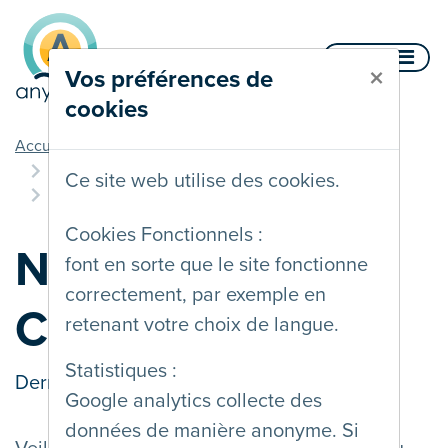
Aller au contenu
Menu
×
Vos préférences de
cookies
vous êtes ici
Accueil
Documentation
Multiples méthodes d'interaction
Ce site web utilise des cookies.
Navigation au Clavier
Cookies Fonctionnels :
Navigation au
font en sorte que le site fonctionne
correctement, par exemple en
Clavier
retenant votre choix de langue.
Statistiques :
Dernière mise à jour le
21/09/2020
Google analytics collecte des
données de manière anonyme. Si