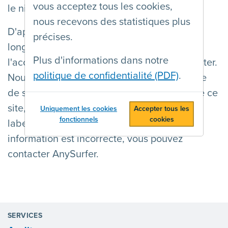
vous acceptez tous les cookies,
le niveau d'accessibilité de ce site web.
nous recevons des statistiques plus
D'après nos informations, cela fait trop
précises.
longtemps que nous n'avons pas évalué
Plus d'informations dans notre
l'accessibilité du site que vous venez de visiter.
politique de confidentialité (PDF)
.
Nous ne pouvons donc plus fournir une page
de statut fiable. Si vous êtes responsable de ce
site, nous vous demandons de supprimer le
Uniquement les cookies
Accepter tous les
fonctionnels
cookies
label sur ce site. Si vous estimez que cette
information est incorrecte, vous pouvez
contacter AnySurfer.
SERVICES