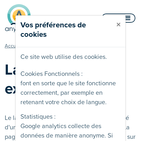
Aller au contenu
Menu
×
Vos préférences de
cookies
vous êtes ici
Accueil
Label AnySurfer expiré
Ce site web utilise des cookies.
Label AnySurfer
Cookies Fonctionnels :
expiré
font en sorte que le site fonctionne
correctement, par exemple en
retenant votre choix de langue.
Statistiques :
Le label AnySurfer indique que l'accessibilité
Google analytics collecte des
d'un site web a été évaluée par AnySurfer. La
données de manière anonyme. Si
page de statut AnySurfer donne plus d'infos sur