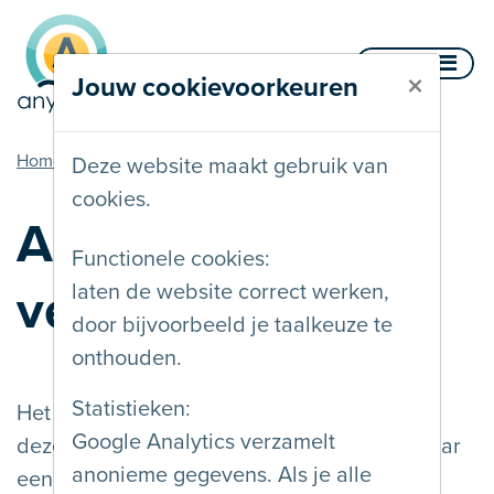
Naar inhoud
Menu
×
Jouw cookievoorkeuren
u bent hier
Home
AnySurferlabel is vervallen
Deze website maakt gebruik van
cookies.
AnySurferlabel is
Functionele cookies:
vervallen
laten de website correct werken,
door bijvoorbeeld je taalkeuze te
onthouden.
Statistieken:
Het AnySurferlabel geeft aan dat AnySurfer
Google Analytics verzamelt
deze website heeft getest. Het label linkt naar
anonieme gegevens. Als je alle
een statuspagina met meer details over de