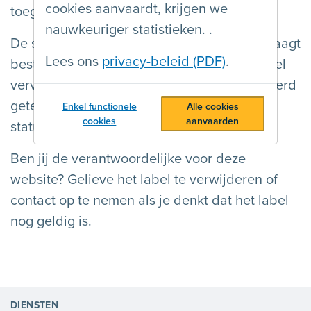
cookies aanvaardt, krijgen we
toegankelijkheid van de website.
nauwkeuriger statistieken. .
De statuspagina van de website die je opvraagt
Lees ons
privacy-beleid (PDF)
.
bestaat niet (meer). Waarschijnlijk is het label
vervallen. Als de website te lang geleden werd
getest, kunnen we geen betrouwbare
Enkel functionele
Alle cookies
cookies
aanvaarden
statuspagina tonen.
Ben jij de verantwoordelijke voor deze
website? Gelieve het label te verwijderen of
contact op te nemen als je denkt dat het label
nog geldig is.
DIENSTEN