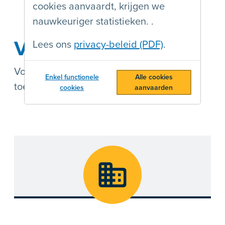
cookies aanvaardt, krijgen we
nauwkeuriger statistieken. .
Voor een website
Lees ons
privacy-beleid (PDF)
.
Voor websites die voldoen aan
Enkel functionele
Alle cookies
toegankelijkheidsrichtlijnen (WCAG).
cookies
aanvaarden