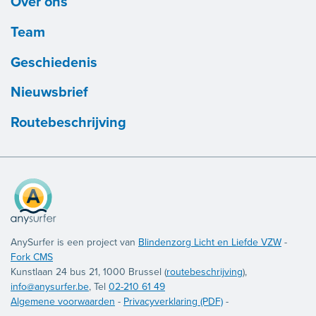
Over ons
Team
Geschiedenis
Nieuwsbrief
Routebeschrijving
AnySurfer is een project van
Blindenzorg Licht en Liefde VZW
-
Fork CMS
Kunstlaan 24 bus 21, 1000 Brussel (
routebeschrijving
),
info@anysurfer.be
, Tel
02-210 61 49
Algemene voorwaarden
-
Privacyverklaring (PDF)
-