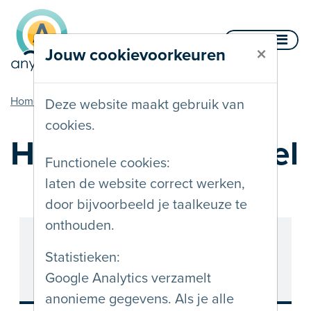
Naar inhoud
Menu
×
Jouw cookievoorkeuren
u bent hier
Home
Labels
Deze website maakt gebruik van
cookies.
Het AnySurferlabel
Functionele cookies:
laten de website correct werken,
door bijvoorbeeld je taalkeuze te
onthouden.
Statistieken:
Google Analytics verzamelt
anonieme gegevens. Als je alle