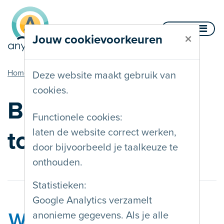
Naar inhoud
Menu
×
Jouw cookievoorkeuren
u bent hier
Home
Blog
Deze website maakt gebruik van
cookies.
Blog over digitale
Functionele cookies:
toegankelijkheid
laten de website correct werken,
door bijvoorbeeld je taalkeuze te
onthouden.
Statistieken:
Google Analytics verzamelt
Waarom weinig
anonieme gegevens. Als je alle