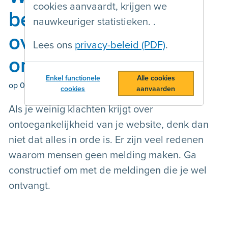
cookies aanvaardt, krijgen we
bezoekers klagen
nauwkeuriger statistieken. .
over
Lees ons
privacy-beleid (PDF)
.
ontoegankelijkheid
Enkel functionele
Alle cookies
op
07/08/2026
door Bart Simons
cookies
aanvaarden
Als je weinig klachten krijgt over
ontoegankelijkheid van je website, denk dan
niet dat alles in orde is. Er zijn veel redenen
waarom mensen geen melding maken. Ga
constructief om met de meldingen die je wel
ontvangt.