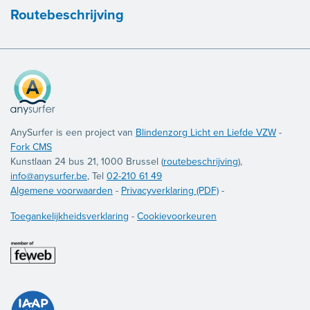
Routebeschrijving
AnySurfer is een project van
Blindenzorg Licht en Liefde VZW
-
Fork CMS
Kunstlaan 24 bus 21, 1000 Brussel (
routebeschrijving
),
info@anysurfer.be
, Tel
02-210 61 49
Algemene voorwaarden
-
Privacyverklaring (PDF)
-
Toegankelijkheidsverklaring
-
Cookievoorkeuren