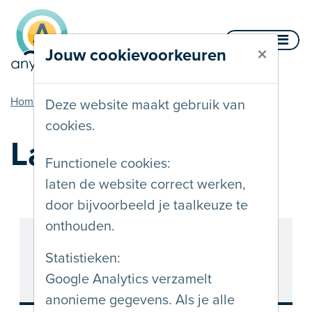
Naar inhoud
Menu
×
Jouw cookievoorkeuren
u bent hier
Home
Diensten
Labeling
Deze website maakt gebruik van
cookies.
Labeling
Functionele cookies:
laten de website correct werken,
door bijvoorbeeld je taalkeuze te
onthouden.
Statistieken:
Google Analytics verzamelt
anonieme gegevens. Als je alle