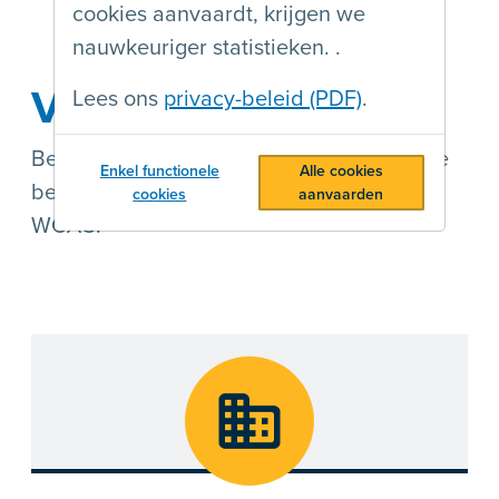
cookies aanvaardt, krijgen we
nauwkeuriger statistieken. .
Voor een website
Lees ons
privacy-beleid (PDF)
.
Behaal het label voor je website en toon je
Enkel functionele
Alle cookies
bezoekers dat je website voldoet aan
cookies
aanvaarden
WCAG.