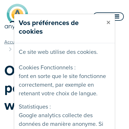
Aller au contenu
Menu
×
Vos préférences de
cookies
vous êtes ici
Accueil
Services
Labellisation
Obtenir le label pour une agence web
Ce site web utilise des cookies.
Obtenir le label
Cookies Fonctionnels :
font en sorte que le site fonctionne
pour une agence
correctement, par exemple en
retenant votre choix de langue.
web
Statistiques :
Google analytics collecte des
données de manière anonyme. Si