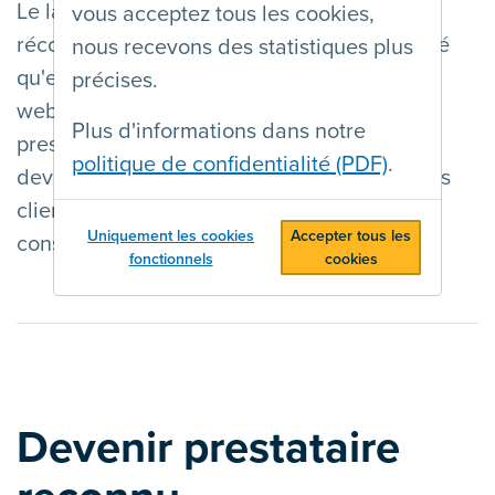
Le label AnySurfer pour les agences web
vous acceptez tous les cookies,
récompense les organisations qui ont prouvé
nous recevons des statistiques plus
qu'elles sont capables de produire des sites
précises.
web accessibles. Nous les appelons aussi
Plus d'informations dans notre
prestataires reconnus. Suivez un trajet pour
politique de confidentialité (PDF)
.
devenir prestataire reconnu et montrez à vos
clients que vous avez l'expertise pour
Uniquement les cookies
Accepter tous les
construire un site web accessible.
fonctionnels
cookies
Devenir prestataire