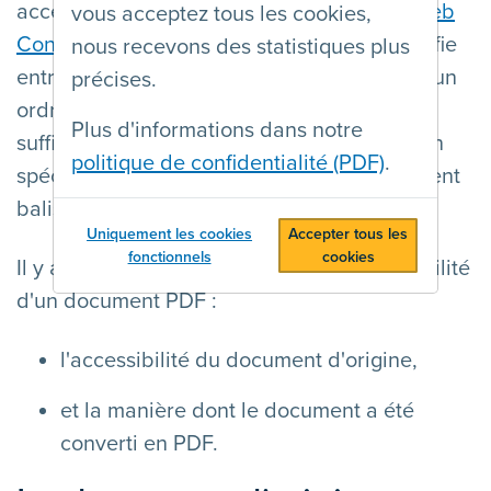
accessible s'il est en conformité avec les
Web
vous acceptez tous les cookies,
Content Accessibility Guidelines
. Cela signifie
nous recevons des statistiques plus
entre autres que le contenu se trouve dans un
précises.
ordre logique, que les contrastes sont
Plus d'informations dans notre
suffisants, que la langue du contenu est bien
politique de confidentialité (PDF)
.
spécifiée et que le document est correctement
balisé.
Uniquement les cookies
Accepter tous les
fonctionnels
cookies
Il y a deux facteurs cruciaux pour l'accessibilité
d'un document PDF :
l'accessibilité du document d'origine,
et la manière dont le document a été
converti en PDF.