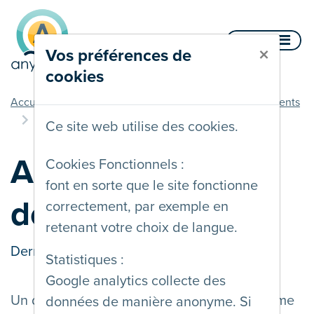
Aller au contenu
Menu
×
Vos préférences de
cookies
vous êtes ici
Accueil
Documentation
PDF et autres documents
Accessibilité des documents PDF
Ce site web utilise des cookies.
Accessibilité des
Cookies Fonctionnels :
font en sorte que le site fonctionne
documents PDF
correctement, par exemple en
retenant votre choix de langue.
Dernière mise à jour le
19/08/2020
Statistiques :
Google analytics collecte des
Un document PDF peut être considéré comme
données de manière anonyme. Si