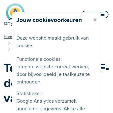
Naar inhoud
Menu
×
Jouw cookievoorkeuren
u bent hier
Home
Diensten
Opleidingen
Deze website maakt gebruik van
Toegankelijke PDF-documenten vanuit MS Word
cookies.
08/01/2026
Functionele cookies:
Toegankelijke PDF-
laten de website correct werken,
door bijvoorbeeld je taalkeuze te
documenten
onthouden.
Statistieken:
vanuit MS Word
Google Analytics verzamelt
anonieme gegevens. Als je alle