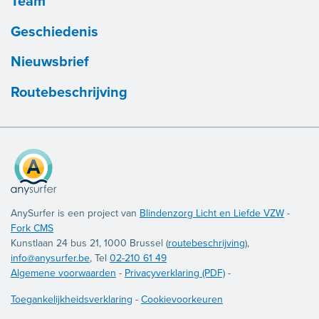
Team
Geschiedenis
Nieuwsbrief
Routebeschrijving
AnySurfer is een project van
Blindenzorg Licht en Liefde VZW
-
Fork CMS
Kunstlaan 24 bus 21, 1000 Brussel (
routebeschrijving
),
info@anysurfer.be
, Tel
02-210 61 49
Algemene voorwaarden
-
Privacyverklaring (PDF)
-
Toegankelijkheidsverklaring
-
Cookievoorkeuren