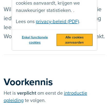
cookies aanvaardt, krijgen we
Wil je PDF-documenten publiceren die
nauwkeuriger statistieken. .
iedereen kan lezen? In deze opleiding
Lees ons
privacy-beleid (PDF)
.
leer je stap voor stap hoe je vanuit
Word toegankelijke documenten maakt.
Enkel functionele
Alle cookies
cookies
aanvaarden
Voorkennis
Het is
verplicht
om eerst de
introductie
opleiding
te volgen.