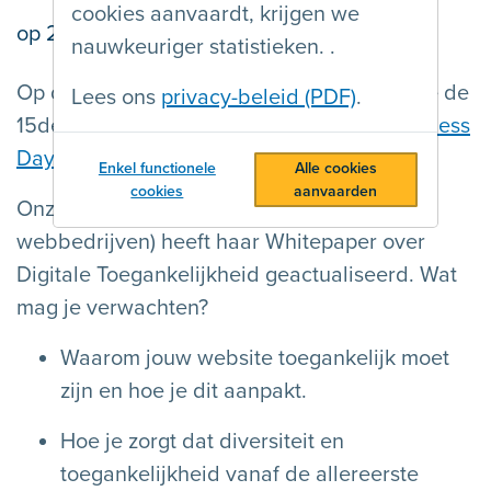
cookies aanvaardt, krijgen we
op
21/05/2026
door Bram Janssens
nauwkeuriger statistieken. .
Op de derde donderdag van mei, vieren we de
Lees ons
privacy-beleid (PDF)
.
15de editie van
Global Accessibility Awareness
Day (GAAD)
.
Enkel functionele
Alle cookies
cookies
aanvaarden
Onze partner FeWeb (federatie voor
webbedrijven) heeft haar Whitepaper over
Digitale Toegankelijkheid geactualiseerd. Wat
mag je verwachten?
Waarom jouw website toegankelijk moet
zijn en hoe je dit aanpakt.
Hoe je zorgt dat diversiteit en
toegankelijkheid vanaf de allereerste