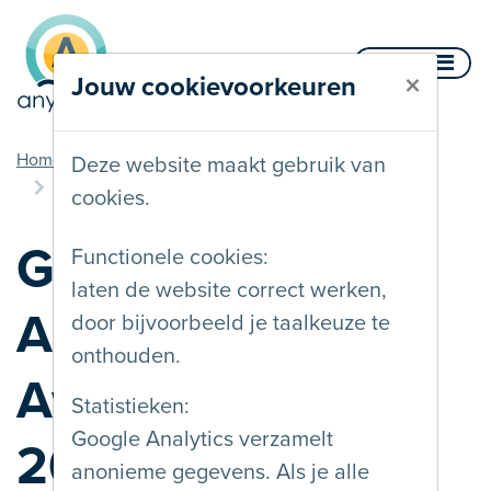
Naar inhoud
Menu
×
Jouw cookievoorkeuren
u bent hier
Home
Blog
Deze website maakt gebruik van
Global Accessibility Awareness Day 2026
cookies.
Global
Functionele cookies:
laten de website correct werken,
Accessibility
door bijvoorbeeld je taalkeuze te
onthouden.
Awareness Day
Statistieken:
Google Analytics verzamelt
2026
anonieme gegevens. Als je alle