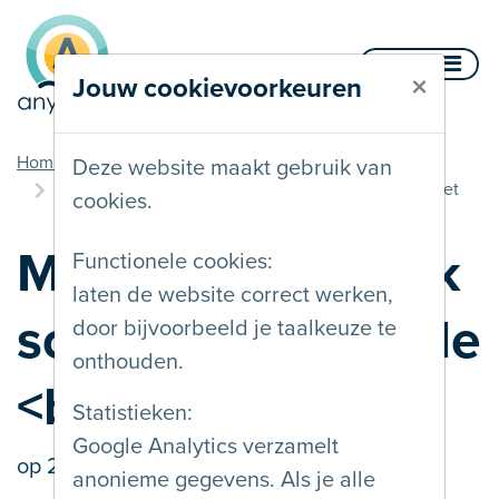
Naar inhoud
Menu
×
Jouw cookievoorkeuren
u bent hier
Home
Blog
Deze website maakt gebruik van
Mooie titels op elk scherm: gebruik de <br>-tag niet
cookies.
Mooie titels op elk
Functionele cookies:
laten de website correct werken,
scherm: gebruik de
door bijvoorbeeld je taalkeuze te
onthouden.
<br>-tag niet
Statistieken:
Google Analytics verzamelt
op
27/03/2026
door Bram Janssens
anonieme gegevens. Als je alle