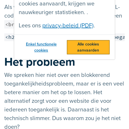
cookies aanvaardt, krijgen we
Als we websites auditen, zien we in de HTML-
nauwkeuriger statistieken. .
code vaak titels die onderbroken zijn door een
<br>
-tag. Bijvoorbeeld:
Lees ons
privacy-beleid (PDF)
.
<h2 class="text-center">Voor een toegan
Enkel functionele
Alle cookies
cookies
aanvaarden
Het probleem
We spreken hier niet over een blokkerend
toegankelijkheidsprobleem, maar er is een veel
betere manier om het op te lossen. Het
alternatief zorgt voor een website die voor
iedereen toegankelijk is. Daarnaast is het
technisch slimmer. Dus waarom zou je het niet
doen?