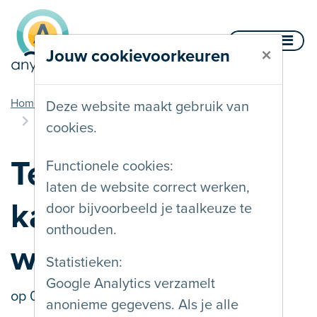
Naar inhoud
Menu
×
Jouw cookievoorkeuren
u bent hier
Home
Blog
Deze website maakt gebruik van
Tests die je zelf kan doen op je website
cookies.
Tests die je zelf
Functionele cookies:
laten de website correct werken,
kan doen op je
door bijvoorbeeld je taalkeuze te
onthouden.
website
Statistieken:
Google Analytics verzamelt
op
01/04/2026
door Bart Simons
anonieme gegevens. Als je alle