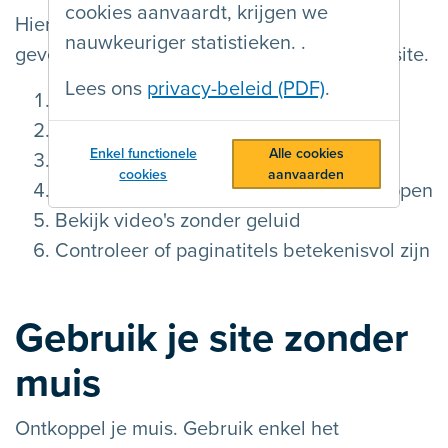
cookies aanvaardt, krijgen we
Hier zijn zes tests die je een eerste indruk
nauwkeuriger statistieken. .
geven over de toegankelijkheid van je website.
Lees ons
privacy-beleid (PDF)
.
Gebruik je site zonder muis
Gebruik de zoomfunctie in je browser
Enkel functionele
Alle cookies
Meet het contrast van teksten
cookies
aanvaarden
Controleer of je alle beweging kan stoppen
Bekijk video's zonder geluid
Controleer of paginatitels betekenisvol zijn
Gebruik je site zonder
muis
Ontkoppel je muis. Gebruik enkel het