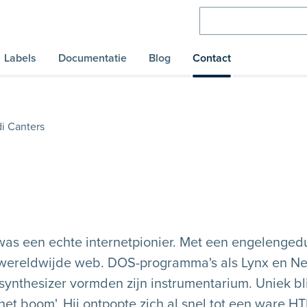
Labels
Documentatie
Blog
Contact
i Canters
as een echte internetpionier. Met een engelengedul
wereldwijde web. DOS-programma's als Lynx en NetT
ynthesizer vormden zijn instrumentarium. Uniek blij
rnet boom'. Hij ontpopte zich al snel tot een ware 