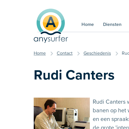
Naar inhoud
Home
Diensten
u bent hier
Home
Contact
Geschiedenis
Rud
Rudi Canters
Rudi Canters w
banen op het 
en een spraaks
de grote 'inte