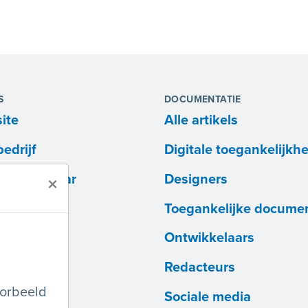
S
DOCUMENTATIE
ite
Alle artikels
edrijf
Digitale toegankelijkhe
ntwikkelaar
Designers
×
Toegankelijke docume
Ontwikkelaars
Redacteurs
oorbeeld
Sociale media