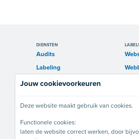
DIENSTEN
LABEL
Audits
Webs
Labeling
Webb
Opleidingen
Webo
Jouw cookievoorkeuren
Workshops
Deze website maakt gebruik van cookies.
Presentaties
Advies op maat
Functionele cookies:
laten de website correct werken, door bijv