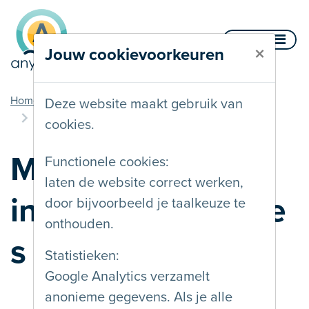
Naar inhoud
Menu
×
Jouw cookievoorkeuren
u bent hier
Home
Documentatie
Deze website maakt gebruik van
Meerdere interactiemethodes
cookies.
Meerdere
Functionele cookies:
laten de website correct werken,
interactiemethode
door bijvoorbeeld je taalkeuze te
onthouden.
s
Statistieken:
Google Analytics verzamelt
anonieme gegevens. Als je alle