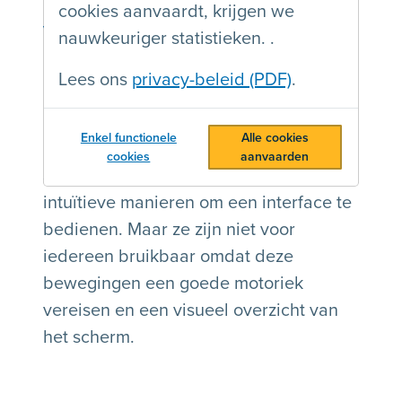
cookies aanvaardt, krijgen we
Voorzie een
nauwkeuriger statistieken. .
alternatief voor
Lees ons
privacy-beleid (PDF)
.
slepen
Enkel functionele
Alle cookies
cookies
aanvaarden
Slepen, vegen, drag&drop lijken
intuïtieve manieren om een interface te
bedienen. Maar ze zijn niet voor
iedereen bruikbaar omdat deze
bewegingen een goede motoriek
vereisen en een visueel overzicht van
het scherm.