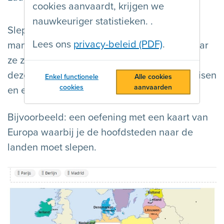
cookies aanvaardt, krijgen we
nauwkeuriger statistieken. .
Slepen, vegen, drag&drop lijken intuïtieve
Lees ons
privacy-beleid (PDF)
.
manieren om een interface te bedienen. Maar
ze zijn niet voor iedereen bruikbaar omdat
deze bewegingen een goede motoriek vereisen
Enkel functionele
Alle cookies
cookies
aanvaarden
en een visueel overzicht van het scherm.
Bijvoorbeeld: een oefening met een kaart van
Europa waarbij je de hoofdsteden naar de
landen moet slepen.