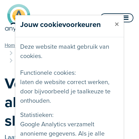
Naar inhoud
Menu
×
Jouw cookievoorkeuren
u bent hier
Home
Documentatie
Deze website maakt gebruik van
Meerdere interactiemethodes
cookies.
Voorzie een alternatief voor slepen
Functionele cookies:
Voorzie een
laten de website correct werken,
door bijvoorbeeld je taalkeuze te
alternatief voor
onthouden.
Statistieken:
slepen
Google Analytics verzamelt
anonieme gegevens. Als je alle
Laatst gewijzigd op
13/09/2024