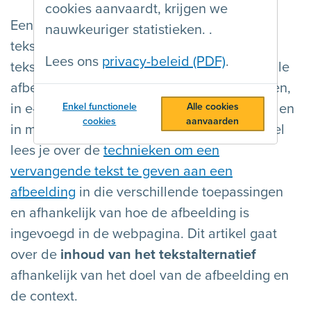
cookies aanvaardt, krijgen we
Een afbeelding is toegankelijk als ze een
nauwkeuriger statistieken. .
tekstalternatief heeft, ook wel vervangende
Lees ons
privacy-beleid (PDF)
.
tekst genoemd. Dit is van toepassing voor alle
afbeeldingen op webpagina's, in documenten,
in e-mails, nieuwsbrieven, op sociale media en
Enkel functionele
Alle cookies
cookies
aanvaarden
in mobiele toepassingen. In een ander artikel
lees je over de
technieken om een
vervangende tekst te geven aan een
afbeelding
in die verschillende toepassingen
en afhankelijk van hoe de afbeelding is
ingevoegd in de webpagina. Dit artikel gaat
over de
inhoud van het tekstalternatief
afhankelijk van het doel van de afbeelding en
de context.