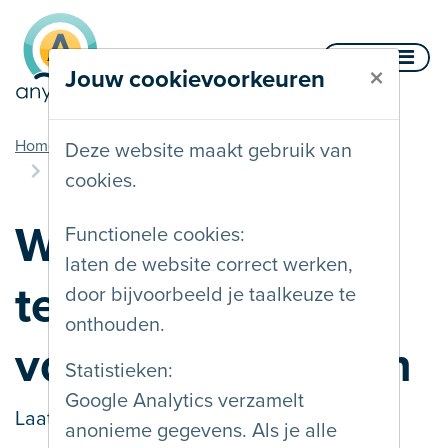
Naar inhoud
Menu
×
Jouw cookievoorkeuren
u bent hier
Home
Documentatie
Tekstalternatieven
Deze website maakt gebruik van
Welk tekstalternatief voor afbeeldingen
cookies.
Welk
Functionele cookies:
laten de website correct werken,
tekstalternatief
door bijvoorbeeld je taalkeuze te
onthouden.
voor afbeeldingen
Statistieken:
Google Analytics verzamelt
Laatst gewijzigd op
17/05/2020
anonieme gegevens. Als je alle