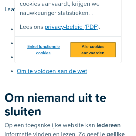
cookies aanvaardt, krijgen we
Laatst gewijzigd op
13/05/2024
nauwkeuriger statistieken. .
Lees ons
privacy-beleid (PDF)
.
Om niemand uit te sluiten
Om technische redenen
Enkel functionele
Alle cookies
cookies
aanvaarden
Om financiële redenen
Om te voldoen aan de wet
Om niemand uit te
sluiten
Op een toegankelijke website kan
iedereen
informatie vinden en lezen. Zo geef je
gelijke