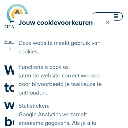
Naar inhoud
Menu
×
Jouw cookievoorkeuren
u bent hier
Home
Documentatie
Toegankelijkheid
Deze website maakt gebruik van
Waarom toegankelijke websites en apps bouwen?
cookies.
Waarom
Functionele cookies:
laten de website correct werken,
toegankelijke
door bijvoorbeeld je taalkeuze te
onthouden.
websites en apps
Statistieken:
Google Analytics verzamelt
bouwen?
anonieme gegevens. Als je alle