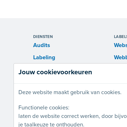
DIENSTEN
LABEL
Audits
Webs
Labeling
Webb
Opleidingen
Webo
Jouw cookievoorkeuren
Workshops
Deze website maakt gebruik van cookies.
Presentaties
Advies op maat
Functionele cookies:
laten de website correct werken, door bijv
je taalkeuze te onthouden.