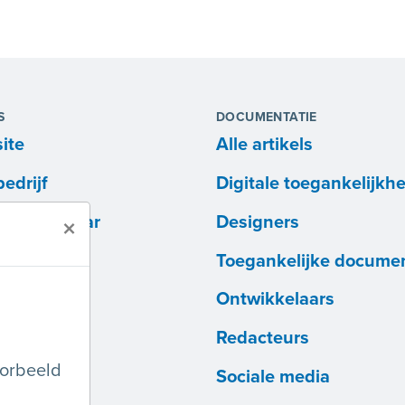
S
DOCUMENTATIE
ite
Alle artikels
edrijf
Digitale toegankelijkhe
ntwikkelaar
Designers
×
Toegankelijke docume
Ontwikkelaars
Redacteurs
oorbeeld
Sociale media