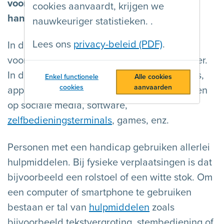
voor iedereen
, ook voor
personen met een
cookies aanvaardt, krijgen we
handicap en hun hulpmiddelen
.
nauwkeuriger statistieken. .
Lees ons
privacy-beleid (PDF)
.
In de fysieke wereld geldt dit onder andere
voor gebouwen, straten en openbaar vervoer.
In de
digitale wereld
geldt dit voor websites,
Enkel functionele
Alle cookies
cookies
aanvaarden
apps, e-mails, digitale documenten, berichten
op sociale media, software,
zelfbedieningsterminals
, games, enz.
Personen met een handicap gebruiken allerlei
hulpmiddelen. Bij fysieke verplaatsingen is dat
bijvoorbeeld een rolstoel of een witte stok. Om
een computer of smartphone te gebruiken
bestaan er tal van
hulpmiddelen
zoals
bijvoorbeeld tekstvergroting, stembediening of