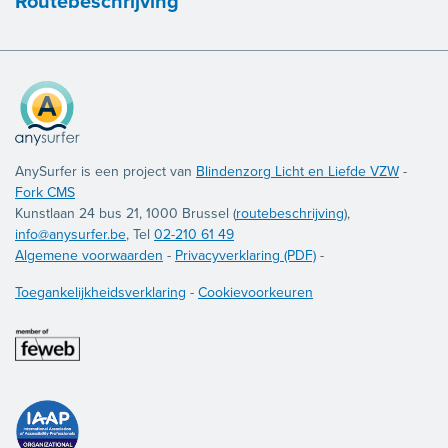
Routebeschrijving
AnySurfer is een project van
Blindenzorg Licht en Liefde VZW
-
Fork CMS
Kunstlaan 24 bus 21, 1000 Brussel (
routebeschrijving
),
info@anysurfer.be
, Tel
02-210 61 49
Algemene voorwaarden
-
Privacyverklaring (PDF)
-
Toegankelijkheidsverklaring
-
Cookievoorkeuren