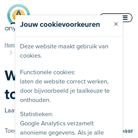
Naar inhoud
Menu
×
Jouw cookievoorkeuren
u bent hier
Home
Documentatie
Toegankelijkheid
Deze website maakt gebruik van
Wat is toegankelijkheid?
cookies.
Wat is
Functionele cookies:
laten de website correct werken,
toegankelijkheid?
door bijvoorbeeld je taalkeuze te
onthouden.
Laatst gewijzigd op
13/05/2024
Statistieken:
Google Analytics verzamelt
Toegankelijk betekent
bereikbaar en bruikbaar
anonieme gegevens. Als je alle